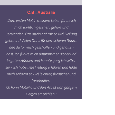
C.B., Australia
„Zum ersten Mal in meinem Leben fühlte ich
mich wirklich gesehen, gehört und
verstanden. Das allein hat mir so viel Heilung
gebracht! Vielen Dank für den sicheren Raum,
den du für mich geschaffen und gehalten
hast. Ich fühlte mich vollkommen sicher und
in guten Händen und konnte ganz ich selbst
sein. Ich habe tiefe Heilung erfahren und fühle
mich seitdem so viel leichter, friedlicher und
freudvoller.
Ich kann Malaika und ihre Arbeit von ganzem
Herzen empfehlen."