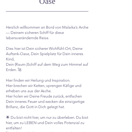
Oase
Herzlich willkommen an Bord von Malaika’s Arche
— Deinem sicheren Schiff für diese
lebensverändernde Reise.
Dies hier ist Dein sicherer Wohlfühl-Ort, Deine
Auftank-Oase, Dein Spielplatz für Dein inneres
Kind,
Dein (Raum-)Schiff auf dem Weg zum Himmel auf
Erden. 🚀
Hier finden wir Heilung und Inspiration.
Hier brechen wir Ketten, sprengen Käfige und
erheben uns aus der Asche.
Hier holen wir Deine Freude zurück, entfachen
Dein inneres Feuer und wecken die einzigartige
Brillanz, die Gott in Dich gelegt hat.
🌟 Du bist nicht hier, um nur zu überleben. Du bist
hier, um zu LEBEN und Dein volles Potenzial zu
entfalten!