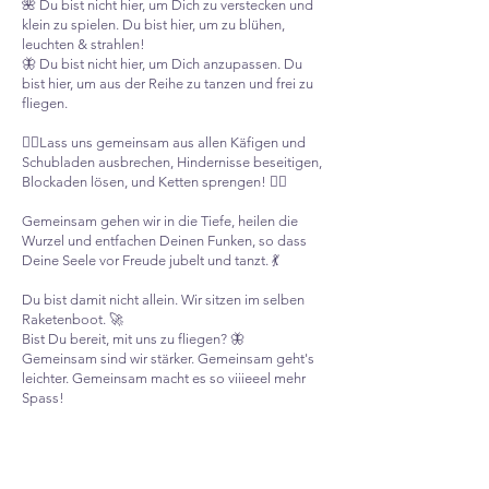
🌺 Du bist nicht hier, um Dich zu verstecken und
klein zu spielen. Du bist hier, um zu blühen,
leuchten & strahlen!
🦋 Du bist nicht hier, um Dich anzupassen. Du
bist hier, um aus der Reihe zu tanzen und frei zu
fliegen.
⛓️‍💥Lass uns gemeinsam aus allen Käfigen und
Schubladen ausbrechen, Hindernisse beseitigen,
Blockaden lösen, und Ketten sprengen! ⛓️‍💥
Gemeinsam gehen wir in die Tiefe, heilen die
Wurzel und entfachen Deinen Funken, so dass
Deine Seele vor Freude jubelt und tanzt. 💃
Du bist damit nicht allein. Wir sitzen im selben
Raketenboot. 🚀
Bist Du bereit, mit uns zu fliegen? 🦋
Gemeinsam sind wir stärker. Gemeinsam geht's
leichter. Gemeinsam macht es so viiieeel mehr
Spass! ​​