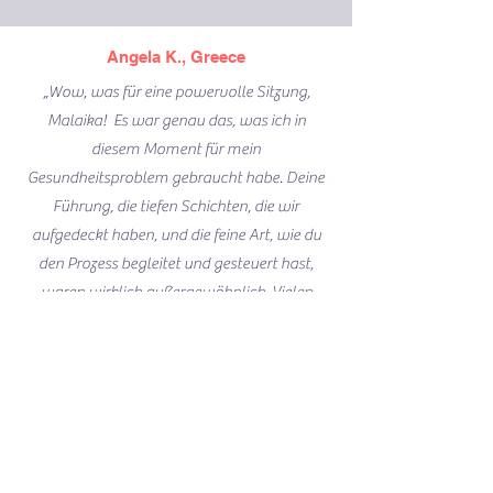
Angela K., Greece
„Wow, was für eine powervolle Sitzung,
Malaika! Es war genau das, was ich in
diesem Moment für mein
Gesundheitsproblem gebraucht habe. Deine
Führung, die tiefen Schichten, die wir
aufgedeckt haben, und die feine Art, wie du
den Prozess begleitet und gesteuert hast,
waren wirklich außergewöhnlich. Vielen
Dank, Malaika, für deine authentische
Präsenz und dafür, dass du einen so sicheren,
friedlichen und nährenden Raum für mich
geschaffen hast. Jede Sitzung mit dir fühlt
sich an wie ein Besuch auf einem Spielplatz –
ein Raum des Vertrauens, der Entdeckung,
der Heilung und der freudigen Entfaltung.“