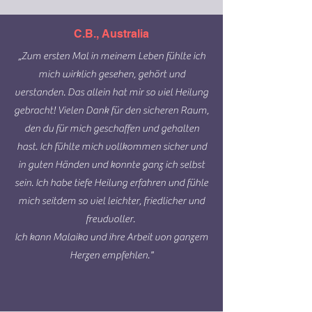
C.B., Australia
„Zum ersten Mal in meinem Leben fühlte ich
mich wirklich gesehen, gehört und
verstanden. Das allein hat mir so viel Heilung
gebracht! Vielen Dank für den sicheren Raum,
den du für mich geschaffen und gehalten
hast. Ich fühlte mich vollkommen sicher und
in guten Händen und konnte ganz ich selbst
sein. Ich habe tiefe Heilung erfahren und fühle
mich seitdem so viel leichter, friedlicher und
freudvoller.
Ich kann Malaika und ihre Arbeit von ganzem
Herzen empfehlen."