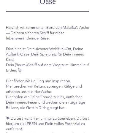
Oase
Herzlich willkommen an Bord von Malaika’s Arche
— Deinem sicheren Schiff für diese
lebensverändernde Reise.
Dies hier ist Dein sicherer Wohlfühl-Ort, Deine
Auftank-Oase, Dein Spielplatz für Dein inneres
Kind,
Dein (Raum-)Schiff auf dem Weg zum Himmel auf
Erden. 🚀
Hier finden wir Heilung und Inspiration.
Hier brechen wir Ketten, sprengen Käfige und
erheben uns aus der Asche.
Hier holen wir Deine Freude zurück, entfachen
Dein inneres Feuer und wecken die einzigartige
Brillanz, die Gott in Dich gelegt hat.
🌟 Du bist nicht hier, um nur zu überleben. Du bist
hier, um zu LEBEN und Dein volles Potenzial zu
entfalten!