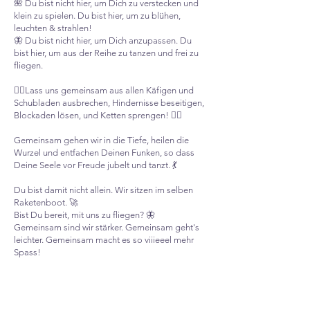
🌺 Du bist nicht hier, um Dich zu verstecken und
klein zu spielen. Du bist hier, um zu blühen,
leuchten & strahlen!
🦋 Du bist nicht hier, um Dich anzupassen. Du
bist hier, um aus der Reihe zu tanzen und frei zu
fliegen.
⛓️‍💥Lass uns gemeinsam aus allen Käfigen und
Schubladen ausbrechen, Hindernisse beseitigen,
Blockaden lösen, und Ketten sprengen! ⛓️‍💥
Gemeinsam gehen wir in die Tiefe, heilen die
Wurzel und entfachen Deinen Funken, so dass
Deine Seele vor Freude jubelt und tanzt. 💃
Du bist damit nicht allein. Wir sitzen im selben
Raketenboot. 🚀
Bist Du bereit, mit uns zu fliegen? 🦋
Gemeinsam sind wir stärker. Gemeinsam geht's
leichter. Gemeinsam macht es so viiieeel mehr
Spass! ​​